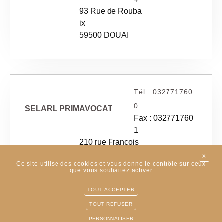
93 Rue de Rouba
ix
59500 DOUAI
Tél : 032771760
0
SELARL PRIMAVOCAT
Fax : 032771760
1
210 rue François
Pilâtre Rozier
X
MASQ
Ce site utilise des cookies et vous donne le contrôle sur ceux
59500 DOUAI
que vous souhaitez activer
TOUT ACCEPTER
TOUT REFUSER
PERSONNALISER