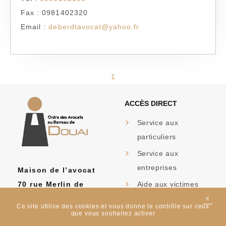
Fax : 0981402320
Email :
deberdtavocat@yahoo.fr
1
ACCÈS DIRECT
Service aux
particuliers
Service aux
entreprises
Maison de l’avocat
70 rue Merlin de
Aide aux victimes
Douai
X
MASQ
FAQ
Ce site utilise des cookies et vous donne le contrôle sur ceux
59500 DOUAI
que vous souhaitez activer
Formulaires Aide