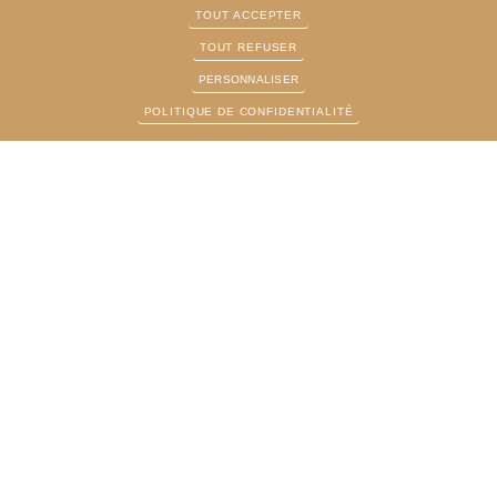
Juridictionnelle et
TOUT ACCEPTER
VENIR
Commission
TOUT REFUSER
d'Office
PERSONNALISER
Aide au mineur
POLITIQUE DE CONFIDENTIALITÉ
Espace avocats
Annuaire
La mediation
HORAIRES
NOUS SUIVRE SUR
Du Lundi au Vendredi
:
9h - 12h30 et 14h-
16h