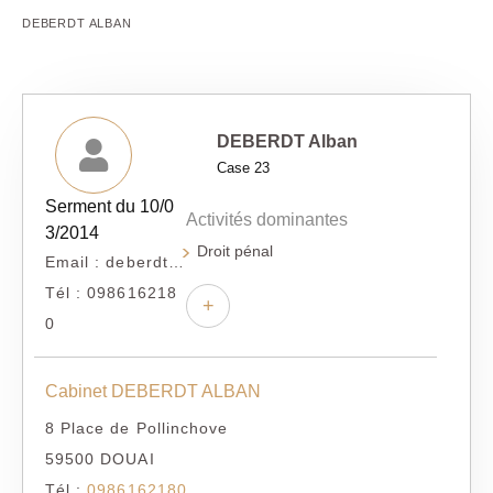
DEBERDT ALBAN
DEBERDT Alban
Case 23
Serment du 10/0
Activités dominantes
3/2014
Droit pénal
Email : deberdtavocat@yahoo.fr
Tél : 098616218
+
0
Cabinet DEBERDT ALBAN
8 Place de Pollinchove
59500 DOUAI
Tél :
0986162180