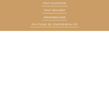
Juridictionnelle et
TOUT ACCEPTER
VENIR
Commission
TOUT REFUSER
d'Office
PERSONNALISER
Aide au mineur
POLITIQUE DE CONFIDENTIALITÉ
Espace avocats
Annuaire
La mediation
HORAIRES
NOUS SUIVRE SUR
Du Lundi au Vendredi
:
9h - 12h30 et 14h-
16h