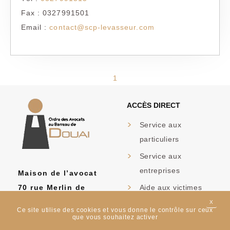
Fax : 0327991501
Email :
contact@scp-levasseur.com
1
ACCÈS DIRECT
Service aux
particuliers
Service aux
entreprises
Maison de l’avocat
70 rue Merlin de
Aide aux victimes
Douai
X
MASQ
FAQ
Ce site utilise des cookies et vous donne le contrôle sur ceux
59500 DOUAI
que vous souhaitez activer
Formulaires Aide