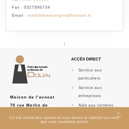
Fax : 0327895734
Email :
mathildewacongne@hotmail.fr
1
ACCÈS DIRECT
Service aux
particuliers
Service aux
entreprises
Maison de l’avocat
70 rue Merlin de
Aide aux victimes
Douai
X
MASQ
FAQ
Ce site utilise des cookies et vous donne le contrôle sur ceux
59500 DOUAI
que vous souhaitez activer
Formulaires Aide