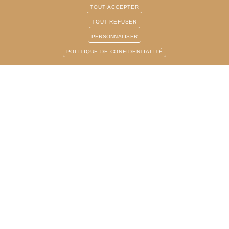
Juridictionnelle et
TOUT ACCEPTER
VENIR
Commission
TOUT REFUSER
d'Office
PERSONNALISER
Aide au mineur
POLITIQUE DE CONFIDENTIALITÉ
Espace avocats
Annuaire
La mediation
HORAIRES
NOUS SUIVRE SUR
Du Lundi au Vendredi
:
9h - 12h30 et 14h-
16h