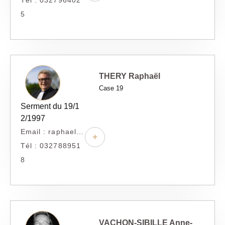
5
THERY Raphaël
Case 19
Serment du 19/1
2/1997
Email : raphael.thery@thery-avocat.fr
+
Tél : 032788951
8
VACHON-SIBILLE Anne-