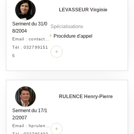
LEVASSEUR Virginie
Serment du 31/0
Spécialisations
8/2004
Procédure d'appel
Email : contact@scp-levasseur.com
Tél : 032799151
+
5
RULENCE Henry-Pierre
Serment du 17/1
2/2007
Email : hprulence.avocat@yahoo.fr
+
Tél : 032796402