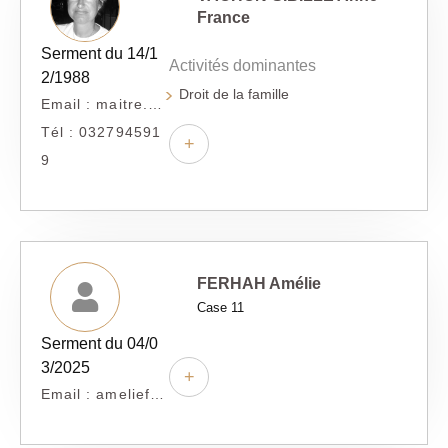
France
Serment du 14/1
Activités dominantes
2/1988
Droit de la famille
Email : maitre.vachon@orange.fr
Tél : 032794591
+
9
FERHAH Amélie
Case 11
Serment du 04/0
3/2025
+
Email : amelieferhah@yahoo.fr