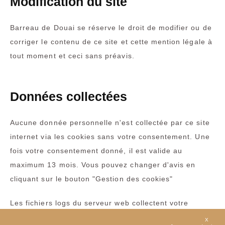
Modification du site
Barreau de Douai se réserve le droit de modifier ou de
corriger le contenu de ce site et cette mention légale à
tout moment et ceci sans préavis.
Données collectées
Aucune donnée personnelle n'est collectée par ce site
internet via les cookies sans votre consentement. Une
fois votre consentement donné, il est valide au
maximum 13 mois. Vous pouvez changer d'avis en
cliquant sur le bouton "Gestion des cookies"
Les fichiers logs du serveur web collectent votre
adresse IP à des fins d'étude en cas de piratage ou
X
MASQ