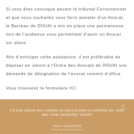
Si vous êtes convoqué devant le tribunal Correctionnel
et que vous souhaitez vous faire assister d’un Avocat,
le Barreau de DOUAI a mis en place une permanence
lors de l’audience vous permettant d’avoir un Avocat
sur place.
Afin d’anticiper cette assistance, il est préférable de
déposer en amont à l’Ordre des Avocats de DOUAI une
demande de désignation de l’avocat commis d’office.
Vous trouverez le formulaire ICI.
Il est impératif d’accompagner ce formulaire avec
X
MASQ
l’ensemble des pièces de ressources, la convocation
Ce site utilise des cookies et vous donne le contrôle sur ceux
que vous souhaitez activer
du Tribunal et un justificatif d’identité.
TOUT ACCEPTER
Si vos ressources le permettent, l’Avocat de